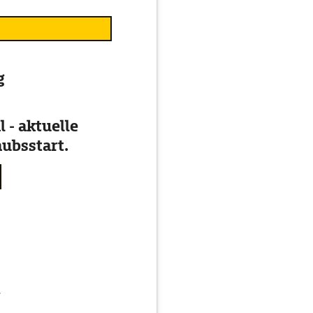
g
 - aktuelle
ubsstart.
g