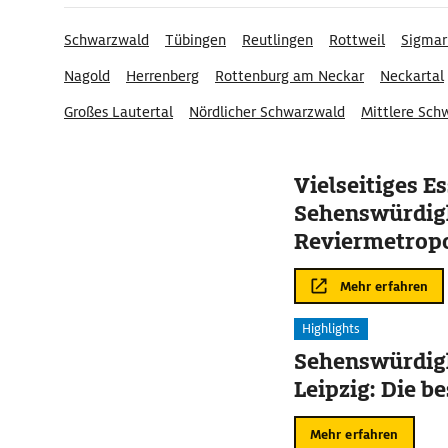
Schwarzwald
Tübingen
Reutlingen
Rottweil
Sigmar
Nagold
Herrenberg
Rottenburg am Neckar
Neckartal
Großes Lautertal
Nördlicher Schwarzwald
Mittlere Sch
Oberer Neckar
Erlebniskreis Sigmaringen
Vielseitiges Es
Sehenswürdigk
Reviermetrop
Mehr erfahren
Highlights
Sehenswürdigk
Leipzig: Die b
Mehr erfahren