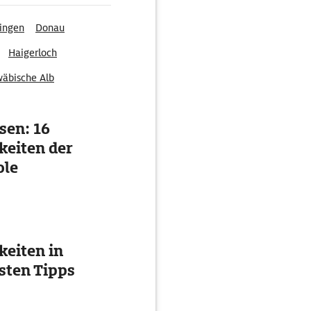
ingen
Donau
Haigerloch
wäbische Alb
sen: 16
eiten der
ole
eiten in
esten Tipps