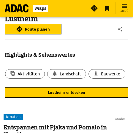
Maps
MENÜ
Lustheim
Route planen
Highlights & Sehenswertes
Aktivitäten
Landschaft
Bauwerke
Lustheim entdecken
Kroatien
Anzeige
Entspannen mit Fjaka und Pomalo in