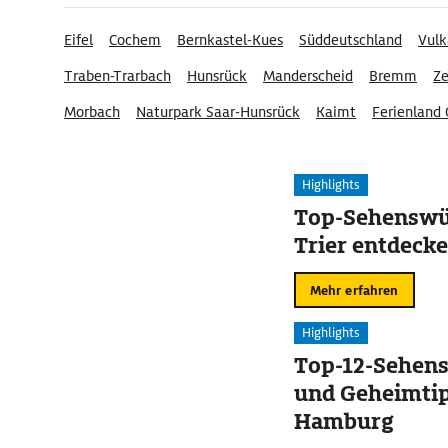
Eifel
Cochem
Bernkastel-Kues
Süddeutschland
Vulk
Traben-Trarbach
Hunsrück
Manderscheid
Bremm
Ze
Morbach
Naturpark Saar-Hunsrück
Kaimt
Ferienland
Rhein-Hunsrück
Moseleifel
Highlights
Top-Sehenswür
Trier entdeck
Mehr erfahren
Highlights
Top-12-Sehen
und Geheimtip
Hamburg