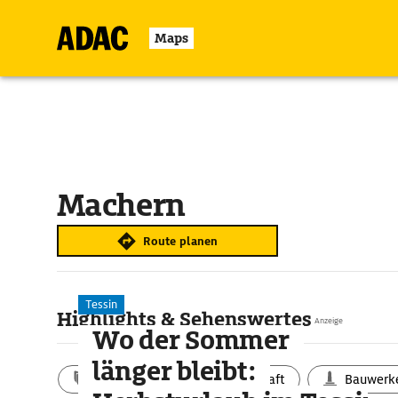
Maps
Machern
Route planen
Tessin
Highlights & Sehenswertes
Anzeige
Wo der Sommer
länger bleibt:
Aktivitäten
Landschaft
Bauwerk