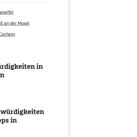
aneifel
ll an der Mosel
 Cochem
digkeiten in
en
swürdigkeiten
ps in