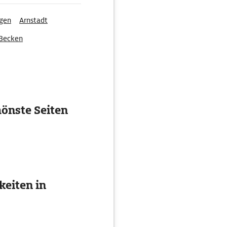
gen
Arnstadt
 Becken
önste Seiten
eiten in