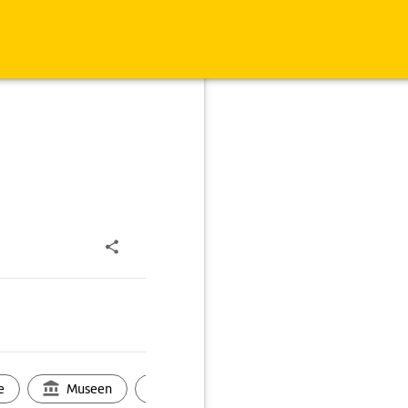
e
Museen
Ortsbild
Touren
Ges