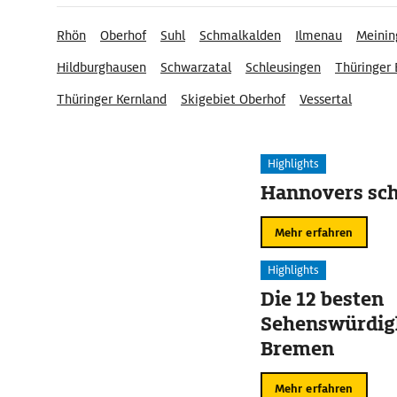
Rhön
Oberhof
Suhl
Schmalkalden
Ilmenau
Meinin
Hildburghausen
Schwarzatal
Schleusingen
Thüringer
Thüringer Kernland
Skigebiet Oberhof
Vessertal
Highlights
Hannovers sch
Mehr erfahren
Highlights
Die 12 besten
Sehenswürdigk
Bremen
Mehr erfahren