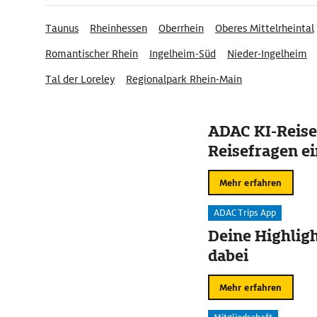
Taunus
Rheinhessen
Oberrhein
Oberes Mittelrheintal
Romantischer Rhein
Ingelheim-Süd
Nieder-Ingelheim
Tal der Loreley
Regionalpark Rhein-Main
ADAC KI-Reise
Reisefragen ei
Mehr erfahren
ADAC Trips App
Deine Highligh
dabei
Mehr erfahren