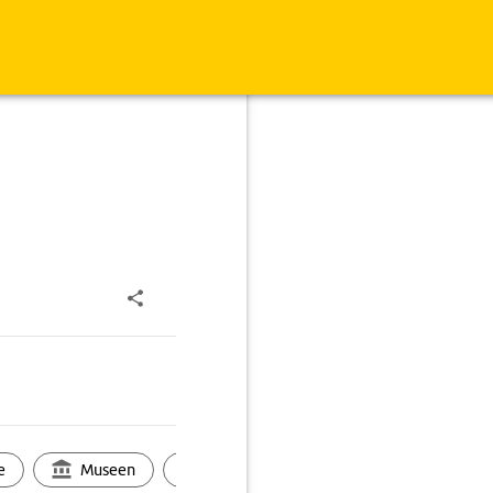
e
Museen
Ortsbild
Touren
Ges