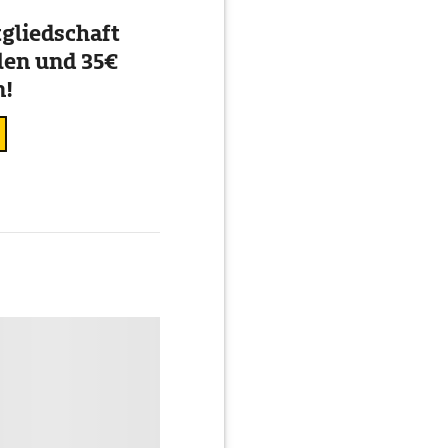
gliedschaft
en und 35€
n!