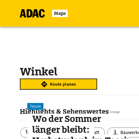
Maps
Winkel
Route planen
Tessin
Highlights & Sehenswertes
Anzeige
Wo der Sommer
länger bleibt:
Aktivitäten
Landschaft
Bauwerk