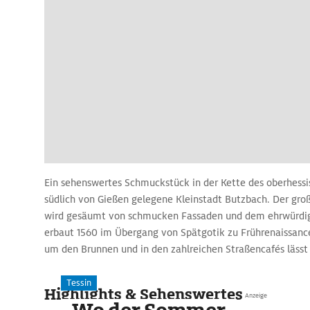
Ein sehenswertes Schmuckstück in der Kette des oberhessi
südlich von Gießen gelegene Kleinstadt Butzbach. Der gro
wird gesäumt von schmucken Fassaden und dem ehrwürdig
erbaut 1560 im Übergang von Spätgotik zu Frührenaissanc
um den Brunnen und in den zahlreichen Straßencafés lässt
verbringen. Von allen Seiten des Platzes zweigen Gassen a
gepflegte Bürger- und Fachwerkhäuser stehen.
Tessin
Highlights & Sehenswertes
Anzeige