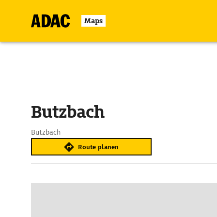
Maps
Butzbach
Butzbach
Route planen