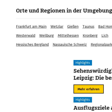
Orte und Regionen in der Umgebun
Frankfurt am Main
Wetzlar
Gießen
Taunus
Bad Ho
Westerwald
Weilburg
Mittelhessen
Kronberg
Lich
Hessisches Bergland
Nassauische Schweiz
Regionalpar
Hochtaunus
Highlights
Sehenswürdigk
Leipzig: Die b
Mehr erfahren
Highlights
Ausflugsziele