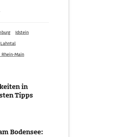
g
mburg
Idstein
Lahntal
k Rhein-Main
eiten in
esten Tipps
 am Bodensee: