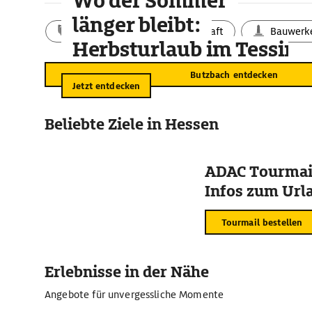
Wo der Sommer
länger bleibt:
Aktivitäten
Landschaft
Bauwerk
Herbsturlaub im Tessin
Butzbach entdecken
Jetzt entdecken
Beliebte Ziele in Hessen
ADAC Tourmail
Infos zum Urla
Tourmail bestellen
Erlebnisse in der Nähe
Angebote für unvergessliche Momente