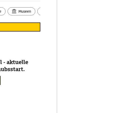
e
Museen
Ortsbild
Touren
Ges
 - aktuelle
ubsstart.